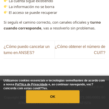
La cuenta sigue existiendo
La información no se borra
El acceso se puede recuperar
Si seguís el camino correcto, con canales oficiales y
turno
cuando corresponde
, vas a resolverlo sin problemas.
¿Cómo puedo cancelar un
¿Cómo obtener el número de
turno en ANSES?
CUIT?
Utilizamos cookies essenciais e tecnologias semelhantes de acordo com
a nossa
Pol?tica de Privacidade
e, ao continuar navegando, voc?
POLITICA DE COOKIES
TÉRMINOS Y POLÍTICAS DE PRIVACIDAD
concorda com estas condi??es.
POLITICA DE COOKIES
CONTACTO
OK
Copyright 2026 ©
https://turnos.xyz/
CNPJ: 41.871.085/0001-60
JONATHAN FERNANDES CARNEIRO BATISTA