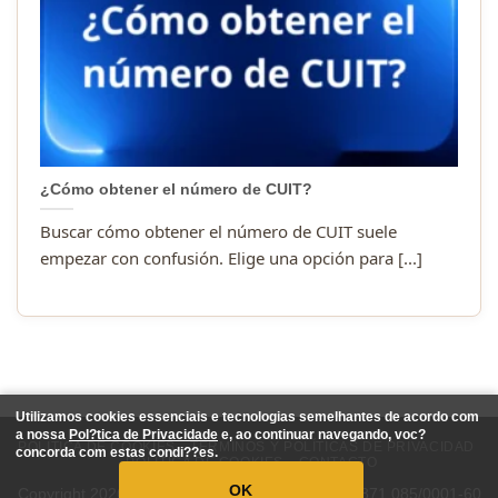
¿Cómo obtener el número de CUIT?
Buscar cómo obtener el número de CUIT suele
empezar con confusión. Elige una opción para [...]
Utilizamos cookies essenciais e tecnologias semelhantes de acordo com
a nossa
Pol?tica de Privacidade
e, ao continuar navegando, voc?
POLITICA DE COOKIES
TÉRMINOS Y POLÍTICAS DE PRIVACIDAD
concorda com estas condi??es.
POLITICA DE COOKIES
CONTACTO
OK
Copyright 2026 ©
https://turnos.xyz/
CNPJ: 41.871.085/0001-60