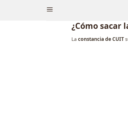
Skip
to
content
¿Cómo sacar l
La
constancia de CUIT
s