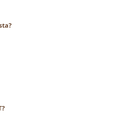
sta?
T?