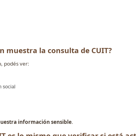
n muestra la consulta de CUIT?
, podés ver:
 social
uestra información sensible
.
T es lo mismo que verificar si está ac