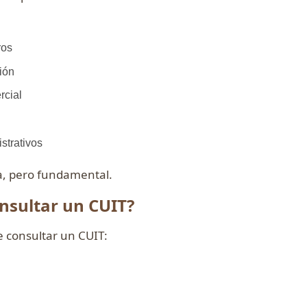
ros
ción
rcial
strativos
ca, pero fundamental.
nsultar un CUIT?
 consultar un CUIT: