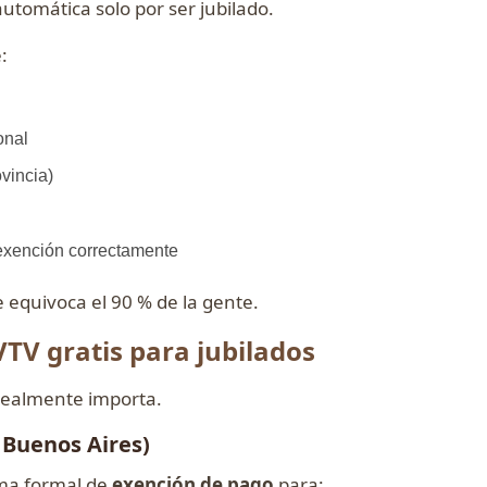
utomática solo por ser jubilado.
:
onal
vincia)
e exención correctamente
 equivoca el 90 % de la gente.
VTV gratis para jubilados
realmente importa.
 Buenos Aires)
ema formal de
exención de pago
para: