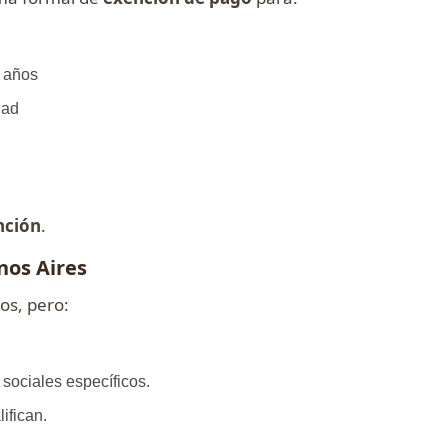
 años
dad
ención
.
nos Aires
os, pero:
ociales específicos.
ifican.