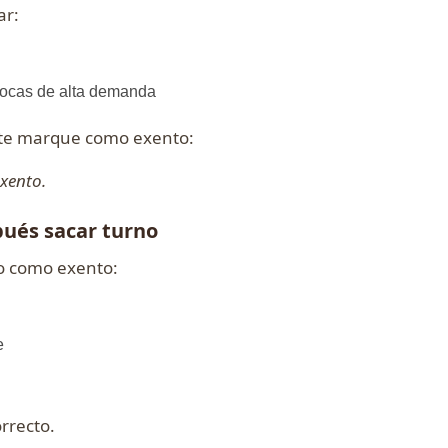
ar:
pocas de alta demanda
 te marque como exento:
xento.
pués sacar turno
o como exento:
e
rrecto.