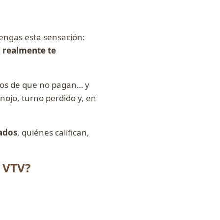
engas esta sensación:
i realmente te
idos de que no pagan… y
ojo, turno perdido y, en
lados
, quiénes califican,
a VTV?