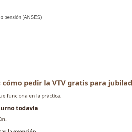
n o pensión (ANSES)
s
: cómo pedir la VTV gratis para jubila
que funciona en la práctica.
turno todavía
ún.
itar la exención
.