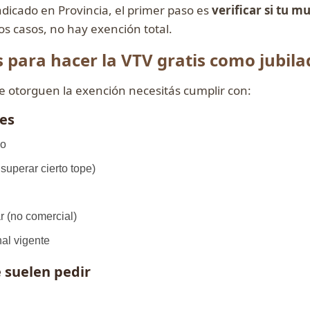
radicado en Provincia, el primer paso es
verificar si tu m
s casos, no hay exención total.
s para hacer la VTV gratis como jubil
te otorguen la exención necesitás cumplir con:
les
do
superar cierto tope)
r (no comercial)
al vigente
suelen pedir