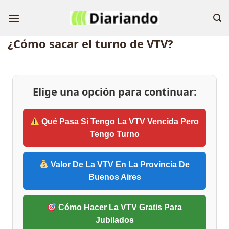
Skip
to
content
¿Cómo sacar el turno de VTV?
Elige una opción para continuar:
Qué Pasa Si Tengo La VTV Vencida Pero
Tengo Turno
Valor De La VTV En La Provincia De
Buenos Aires
Cómo Hacer La VTV Gratis Para
Jubilados